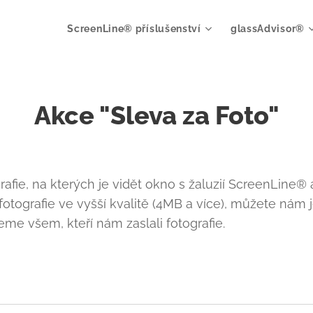
ScreenLine® příslušenství
glassAdvisor®
Akce "Sleva za Foto"
afie, na kterých je vidět okno s žaluzií ScreenLine® 
otografie ve vyšší kvalitě (4MB a více), můžete nám j
me všem, kteří nám zaslali fotografie.