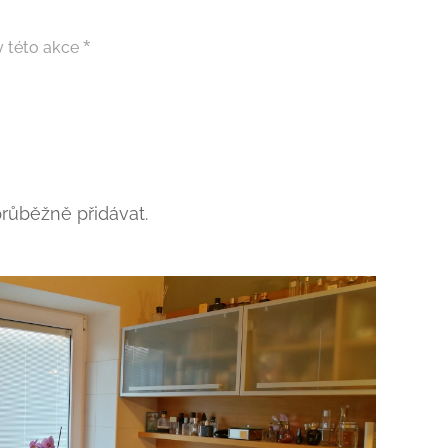
 této akce
průběžně přidávat.