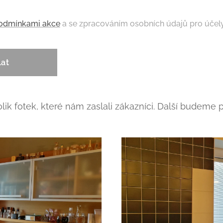
odmínkami akce
a se zpracováním osobních údajů pro účely
lat
k fotek, které nám zaslali zákazníci. Další budeme 