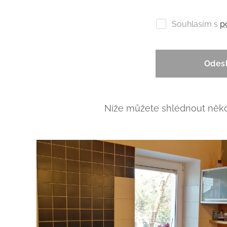
Souhlasím s
p
Odes
Níže můžete shlédnout několi