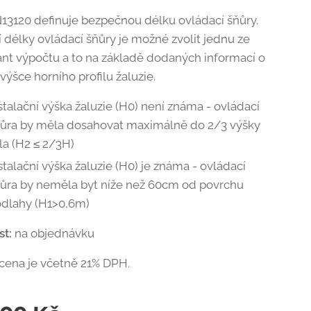
3120 definuje bezpečnou délku ovládací šňůry.
í délky ovládací šňůry je možné zvolit jednu ze
ant výpočtu a to na základě dodaných informací o
 výšce horního profilu žaluzie.
stalační výška žaluzie (H0) není známa - ovládací
ůra by měla dosahovat maximálně do 2/3 výšky
la (H2 ≤ 2/3H)
stalační výška žaluzie (H0) je známa - ovládací
ůra by neměla byt níže než 60cm od povrchu
dlahy (H1>0,6m)
st:
na objednávku
cena je včetně 21% DPH.