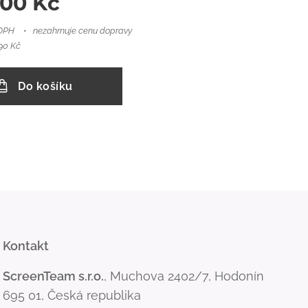
,00
Kč
 DPH
nezahrnuje cenu dopravy
90 Kč
Do košíku
Kontakt
ScreenTeam s.r.o.
, Muchova 2402/7, Hodonín
695 01, Česká republika