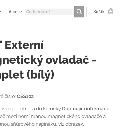
Více
Košík
 Externí
netický ovladač -
let (bílý)
é číslo:
CES102
návce je potřeba do kolonky
Doplňující informace
teč mezi horní hranou magnetického ovladače a
anou šňůrového napínáku, viz obrázek.