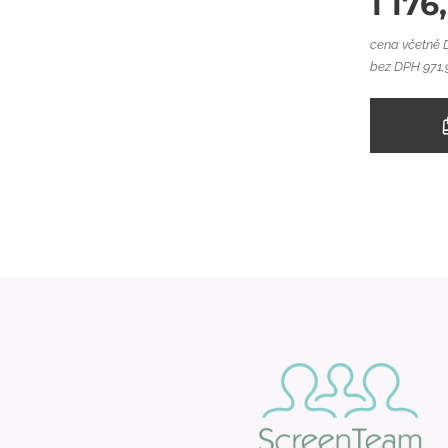
1 176
cena včetně
bez DPH 971,