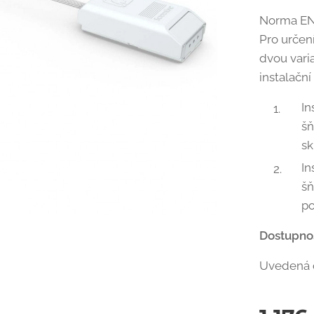
Norma EN1
Pro určen
dvou vari
instalační
In
šň
sk
In
šň
po
Dostupno
Uvedená 