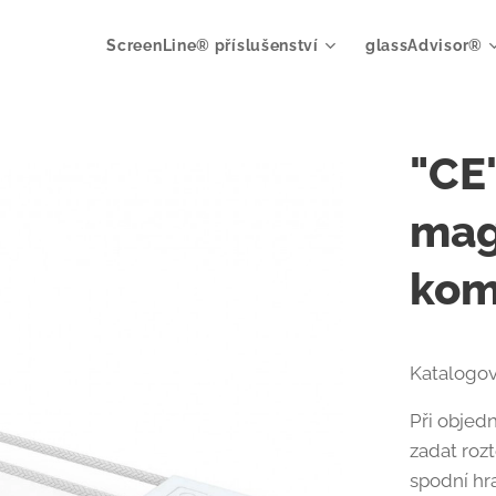
ScreenLine® příslušenství
glassAdvisor®
"CE"
mag
komp
Katalogov
Při objed
zadat roz
spodní hr