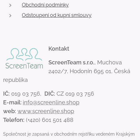
Obchodní podmínky
Odstoupení od kupní smlouvy
Kontakt
ScreenTeam s.r.o.
, Muchova
2402/7, Hodonín 695 01, Česká
republika
IČ:
019 03 756,
DIČ:
CZ 019 03 756
E-mail:
info@screenline.shop
web:
www.screenline.shop
Telefon:
(+420) 601 501 488
Společnost je zapsaná v obchodním rejstříku vedeném Krajským