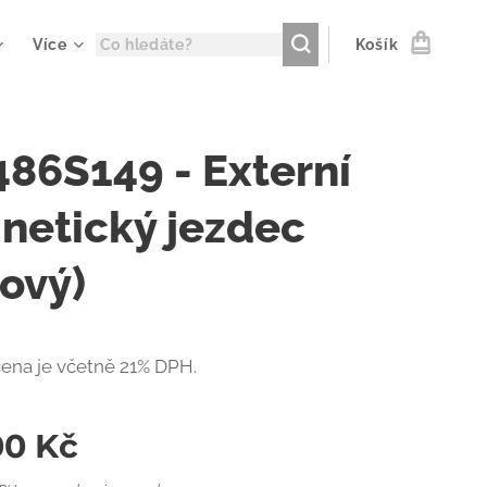
Více
Košík
86S149 - Externí
netický jezdec
ový)
ena je včetně 21% DPH.
00
Kč