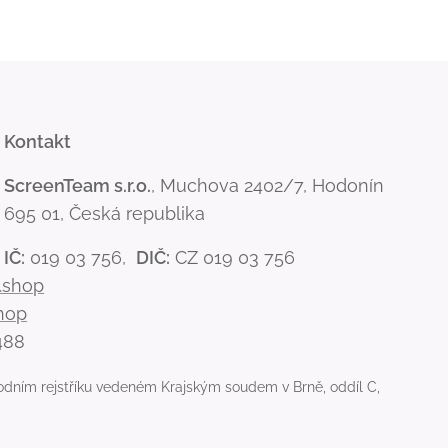
Kontakt
ScreenTeam s.r.o.
, Muchova 2402/7, Hodonín
695 01, Česká republika
IČ:
019 03 756,
DIČ:
CZ 019 03 756
.shop
hop
488
odním rejstříku vedeném Krajským soudem v Brně, oddíl C,