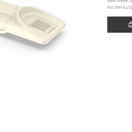
cena včetně 
bez DPH 647,9