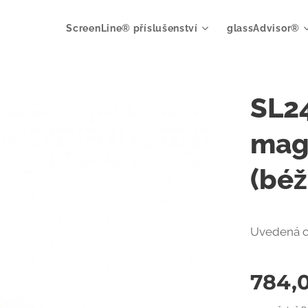
ScreenLine® příslušenství
glassAdvisor®
SL24
mag
(béž
Uvedená c
784,