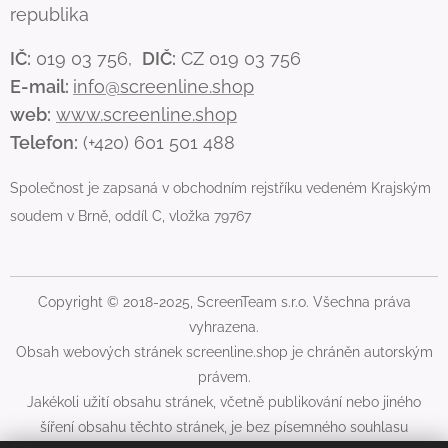
republika
IČ:
019 03 756,
DIČ:
CZ 019 03 756
E-mail:
info@screenline.shop
web:
www.screenline.shop
Telefon:
(+420) 601 501 488
Společnost je zapsaná v obchodním rejstříku vedeném Krajským
soudem v Brně, oddíl C, vložka 79767
Copyright © 2018-2025, ScreenTeam s.r.o. Všechna práva
vyhrazena.
Obsah webových stránek screenline.shop je chráněn autorským
právem.
Jakékoli užití obsahu stránek, včetně publikování nebo jiného
šíření obsahu těchto stránek, je bez písemného souhlasu