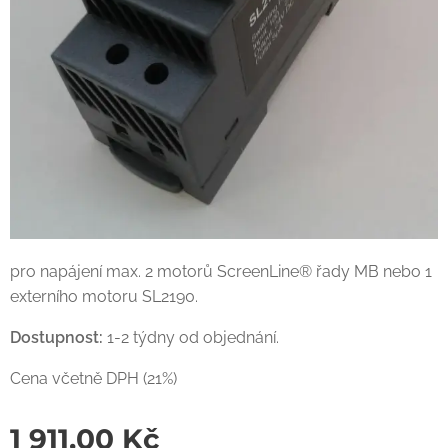
pro napájení max. 2 motorů ScreenLine® řady MB nebo 1
externího motoru SL2190.
Dostupnost:
1-2 týdny od objednání.
Cena včetně DPH (21%)
1 911,00
Kč